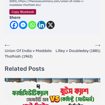
2025), https://thecasesummary.com/union-of-india-v-
maddala-thathiah-bn/
Copy Bluebook
Share
Post
⟵
⟶
Union Of India v Maddala
Lilley v Doubleday (1881)
navigation
Thathiah (1963)
Related Posts