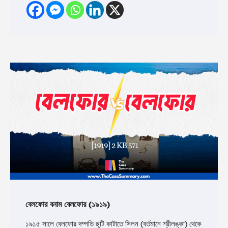
বেলফোর বনাম বেলফোর (১৯১৯)
১৯১৫ সালে বেলফোর দম্পতি ছুটি কাটাতে সিলন (বর্তমানে শ্রীলঙ্কা) থেকে