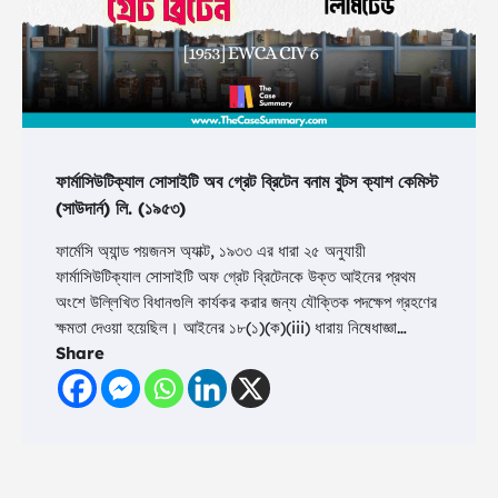
ফার্মাসিউটিক্যাল সোসাইটি অব গ্রেট ব্রিটেন বনাম বুটস ক্যাশ কেমিস্ট
(সাউদার্ন) লি. (১৯৫৩)
ফার্মেসি অ্যান্ড পয়জনস অ্যাক্ট, ১৯৩৩ এর ধারা ২৫ অনুযায়ী
ফার্মাসিউটিক্যাল সোসাইটি অফ গ্রেট ব্রিটেনকে উক্ত আইনের প্রথম
অংশে উল্লিখিত বিধানগুলি কার্যকর করার জন্য যৌক্তিক পদক্ষেপ গ্রহণের
ক্ষমতা দেওয়া হয়েছিল। আইনের ১৮(১)(ক)(iii) ধারায় নিষেধাজ্ঞা…
Share