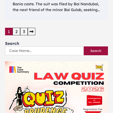
Bania caste. The suit was filed by Bai Nandubai,
the next friend of the minor Bai Gulab, seeking…
Posts
1
2
3
pagination
Search
Search