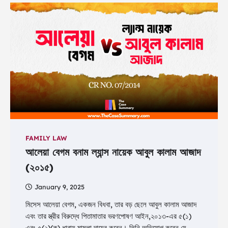
FAMILY LAW
আলেয়া বেগম বনাম ল্যান্স নায়েক আবুল কালাম আজাদ
(২০১৫)
January 9, 2025
মিসেস আলেয়া বেগম, একজন বিধবা, তার বড় ছেলে আবুল কালাম আজাদ
এবং তার স্ত্রীর বিরুদ্ধে পিতামাতার ভরণপোষণ আইন,২০১৩-এর ৫(১)
এবং ৫(২)(ক) ধারায় মামলা দায়ের করেন। তিনি অভিযোগ করেন যে,