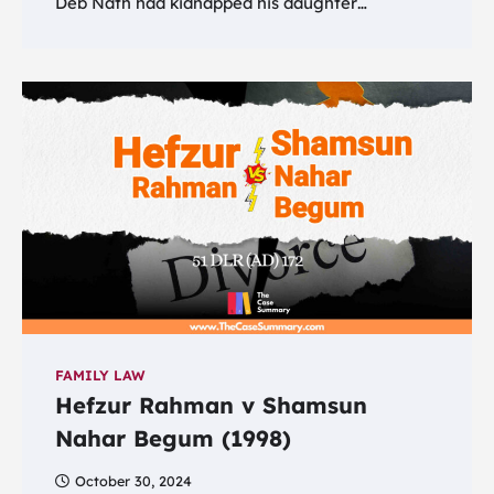
Deb Nath had kidnapped his daughter…
FAMILY LAW
Hefzur Rahman v Shamsun
Nahar Begum (1998)
October 30, 2024