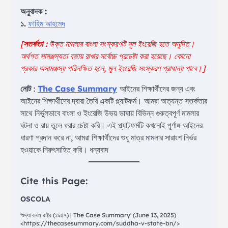
অনুবাদক :
১.
ফাহিম আহমেদ
[
সতর্কতা :
উক্ত মামলার বাংলা সংস্করণটি মূল ইংরেজি হতে অনূদিত।
অর্থগত সামঞ্জস্যতা বজায় রাখার সর্বোচ্চ প্রচেষ্টা করা হয়েছে। কোনো
প্রকার অসামঞ্জস্য পরিলক্ষিত হলে, মূল ইংরেজি সংস্করণ প্রাধান্য পাবে।
]
নোট
:
The Case Summary
আইনের শিক্ষার্থীদের জন্য এবং
আইনের শিক্ষার্থীদের দ্বারা তৈরি একটি প্ল্যাটফর্ম। আমরা অত্যন্ত সতর্কতার
সাথে নির্ভুলভাবে বাংলা ও ইংরেজি উভয় ভাষায় বিভিন্ন গুরুত্বপূর্ণ মামলার
ঘটনা ও রায় তুলে ধরার চেষ্টা করি। এই প্ল্যাটফর্মটি কখনোই পূর্ণাঙ্গ আইনের
ধারণা প্রদান করে না, আমরা শিক্ষার্থীদের শুধু মাত্র মামলার সারাংশ নির্ভর
হওয়াকে নিরুৎসাহিত করি। ধন্যবাদ
Cite this Page:
OSCOLA
'শুদ্ধা বনাম রাষ্ট্র (১৯৫৭) | The Case Summary' (June 13, 2025)
<https://thecasesummary.com/suddha-v-state-bn/>