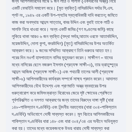
জন্য আপিলকারিদের মাঝে ৯ জন লাঠি ও সালফি (একধরনের অস্ত্র) নিয়ে
একটি বেআইনি সমাবেশ করে। [মৃত ব্যক্তি] নাসিরউদ্দিন সর্দার সি.এস.
প্লট নং, ১৯৪৯ এর একটি উপ-প্লটের স্বত্বাধিকারী দাবি করতেন; জমিতে
কাজ করা অবস্থায় আব্দুস সাত্তার, বাবর উদ্দিন এবং বুধাই তাকে লাঠি ও
সালফি নিয়ে ধাওয়া করে। অন্য একটি জমির (গণ মণ্ডলের জমি) কাছে
লুকিয়ে থাকা আরও ৬ জন ব্যক্তি (শুদ্ধা সর্দার,আতাব ওরফে আতাবউদ্দিন,
ময়েজউদ্দিন, দোলা কুশা, বদরউদ্দিন) [মৃত] নাসিরউদ্দিনের উপর অতর্কিত
আক্রমণ করে। ৯ জনের সম্মিলিত আক্রমণে তিনি গুরুতর আহত হন।
পরের দিন নওগাঁ হাসপাতালে নাসির মৃত্যুবরণ করেন। সাক্ষীগণ – যাদের
মধ্যে নাসিরের ছেলে নজরুল ইসলাম (প্রত্যক্ষ সাক্ষী-৩), তার ভ্রাতুষ্পুত্র
আব্দুল আজিজ (প্রত্যক্ষ সাক্ষী-১) এবং পথচারী তালের আলী (প্রত্যক্ষ
সাক্ষী-৬) আপিলকারীদের কার্যক্রম সম্পর্কে সাক্ষ্য প্রদান করেন। আদালত
আপিলকারীদের যৌথ উদ্দেশ্য এবং প্রাণঘাতি অস্ত্র ব্যবহারের উপর
গুরুত্বারোপ করে জমিসংক্রান্ত বিরোধের জেরে সৃষ্ট ক্ষোভের প্রেক্ষিতে
পূর্বপরিকল্পিত ও দলগত আক্রমণের জন্য তাদের বিরুদ্ধে দাঙ্গা সৃষ্টি (ধারা
১৪৮-পাকিস্তান দণ্ডবিধি) এবং নিন্দনীয় নরহত্যার (ধারা ৩০৪-পাকিস্তান
দণ্ডবিধি) অভিযোগে দোষী সাব্যস্ত করেন। মূল বিচারে আপিলকারীদের
পাকিস্তান দণ্ডবিধির ধারা ১৪৮ এবং ধারা ৩০৪/৩৪ এর অধীনে অভিযুক্ত
করা হয়। তাদের মধ্যে কয়েকজনকে উভয় ধারায় দোষী সাব্যস্ত করা