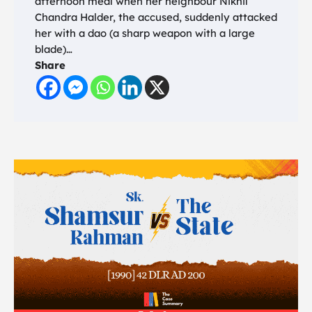
afternoon meal when her neighbour Nikhil
Chandra Halder, the accused, suddenly attacked
her with a dao (a sharp weapon with a large
blade)…
Share