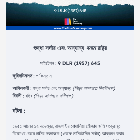
শুদ্ধা সর্দার এবং অন্যান্য
বনাম
রাষ্ট্র
সাইটেশন :
9 DLR (1957) 645
জুরিসডিকশন
: পাকিস্তান
আপিলকারী
: শুদ্ধা সর্দার এবং অন্যান্য
(নিম্ন আদালতে বিবাদীপক্ষ)
বিবাদী
: রাষ্ট্র
(নিম্ন আদালতে বাদীপক্ষ)
ঘটনা :
১৯৫৫ সালের ১২ নভেম্বর, রাজশাহীর বোয়ালিয়া মৌজায় জমি সংক্রান্ত
বিরোধের জেরে নাসির সরদারকে (ওরফে নাসিরউদ্দিন সর্দার) আক্রমণ করার