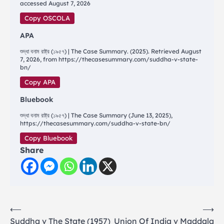
accessed August 7, 2026
Copy OSCOLA
APA
শুদ্ধা বনাম রাষ্ট্র (১৯৫৭) | The Case Summary. (2025). Retrieved August
7, 2026, from https://thecasesummary.com/suddha-v-state-
bn/
Copy APA
Bluebook
শুদ্ধা বনাম রাষ্ট্র (১৯৫৭) | The Case Summary (June 13, 2025),
https://thecasesummary.com/suddha-v-state-bn/
Copy Bluebook
Share
Post
⟵
⟶
Suddha v The State (1957)
Union Of India v Maddala