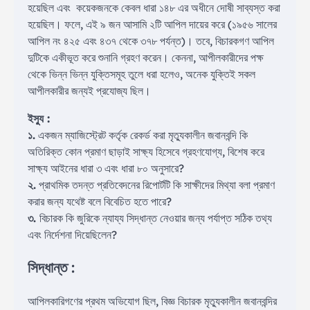
হয়েছিল এবং কয়েকজনকে কেবল ধারা ১৪৮ এর অধীনে দোষী সাব্যস্ত করা
হয়েছিল। ফলে, এই ৯ জন আসামি ২টি আপিল দায়ের করে (১৯৫৬ সালের
আপিল নং ৪২৫ এবং ৪৩৭ থেকে ৩৭৮ পর্যন্ত)। তবে, বিচারকগণ আপিল
দুটিকে একীভূত করে শুনানি গ্রহণ করেন। কেননা, আপীলকারীদের পক্ষ
থেকে ভিন্ন ভিন্ন যুক্তিসমূহ তুলে ধরা হলেও, অনেক যুক্তিই সকল
আপীলকারীর জন্যই প্রযোজ্য ছিল।
ইস্যু :
১.
একজন ম্যাজিস্ট্রেট কর্তৃক রেকর্ড করা মৃত্যুকালীন জবানবন্দি কি
অতিরিক্ত কোন প্রমাণ ছাড়াই সাক্ষ্য হিসেবে গ্রহণযোগ্য, বিশেষ করে
সাক্ষ্য আইনের ধারা ৩ এবং ধারা ৮০ অনুসারে?
২.
প্রাথমিক তদন্ত প্রতিবেদনের রিপোর্টটি কি সাক্ষীদের মিথ্যা বলা প্রমাণ
করার জন্য যথেষ্ট বলে বিবেচিত হতে পারে?
৩.
বিচারক কি জুরিকে ন্যায্য সিদ্ধান্ত নেওয়ার জন্য পর্যাপ্ত সঠিক তথ্য
এবং নির্দেশনা দিয়েছিলেন?
সিদ্ধান্ত :
আপিলকারিগণের প্রথম অভিযোগ ছিল, বিজ্ঞ বিচারক মৃত্যুকালীন জবানবন্দির