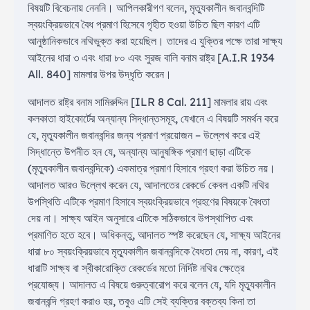
বিষয়টি বিবেচনায় নেননি। আপিলকারীগণ বলেন, মৃত্যুকালীন জবানবন্দিটি
স্বয়ংক্রিয়ভাবে বৈধ প্রমাণ হিসেবে গৃহীত হওয়া উচিত ছিল কারণ এটি
আনুষ্ঠানিকভাবে নথিভুক্ত করা হয়েছিল। তাদের এ যুক্তির পক্ষে তারা সাক্ষ্য
আইনের ধারা ৩ এবং ধারা ৮০ এবং সুরজ বালি বনাম রাষ্ট্র [A.I.R 1934
All. 840] মামলার উপর উদ্ধৃতি করেন।
আদালত রাষ্ট্র বনাম সামিরুদ্দিন [ILR 8 Cal. 211] মামলার রায় এবং
কলকাতা হাইকোর্টের অন্যান্য সিদ্ধান্তসমূহ, যেখানে এ বিষয়টি সমর্থন করে
যে, মৃত্যুকালীন জবানবন্দির জন্য প্রমাণ প্রয়োজন – উল্লেখ করে এই
সিদ্ধান্তে উপনীত হন যে, অন্যান্য আনুষঙ্গিক প্রমাণ ছাড়া এটিকে
(মৃত্যুকালীন জবানবন্দিকে) একমাত্র প্রমাণ হিসাবে গ্রহণ করা উচিত নয়।
আদালত আরও উল্লেখ করেন যে, আদালতের রেকর্ডে কেবল একটি নথির
উপস্থিতি এটিকে প্রমাণ হিসাবে স্বয়ংক্রিয়ভাবে গ্রহণের বিষয়কে বৈধতা
দেয় না। সাক্ষ্য আইন অনুসারে এটিকে সঠিকভাবে উপস্থাপিত এবং
প্রমাণিত হতে হবে। অধিকন্তু, আদালত স্পষ্ট করেছেন যে, সাক্ষ্য আইনের
ধারা ৮০ স্বয়ংক্রিয়ভাবে মৃত্যুকালীন জবানবন্দিকে বৈধতা দেয় না, কারণ, এই
ধারাটি সাক্ষ্য বা স্বীকারোক্তি রেকর্ডের মতো নির্দিষ্ট নথির ক্ষেত্রে
প্রযোজ্য। আদালত এ বিষয়ে গুরুত্বারোপ করে বলেন যে, যদি মৃত্যুকালীন
জবানবন্দি গ্রহণ করাও হয়, তবুও এটি সেই ব্যক্তির বক্তব্য কিনা তা