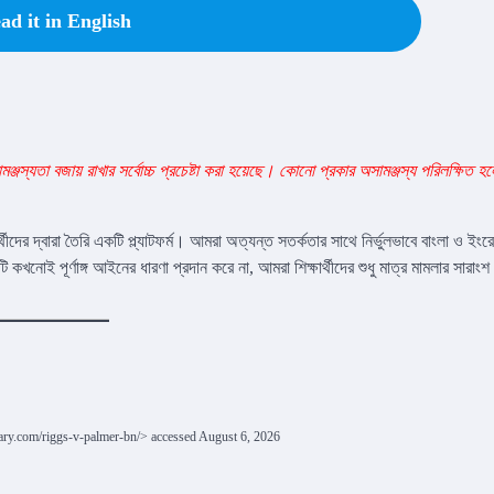
ad it in English
স্যতা বজায় রাখার সর্বোচ্চ প্রচেষ্টা করা হয়েছে। কোনো প্রকার অসামঞ্জস্য পরিলক্ষিত হল
্থীদের দ্বারা তৈরি একটি প্ল্যাটফর্ম। আমরা অত্যন্ত সতর্কতার সাথে নির্ভুলভাবে বাংলা ও ইং
্মটি কখনোই পূর্ণাঙ্গ আইনের ধারণা প্রদান করে না, আমরা শিক্ষার্থীদের শুধু মাত্র মামলার সারাংশ 
mary.com/riggs-v-palmer-bn/> accessed August 6, 2026