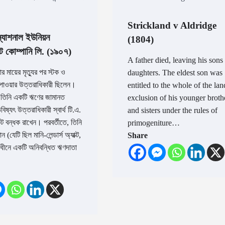
Strickland v Aldridge
্যাশনাল ইউনিয়ন
(1804)
্ট কোম্পানি লি. (১৯০৭)
A father died, leaving his sons
র মায়ের মৃত্যুর পর স্টক ও
daughters. The eldest son was
পাওয়ার উত্তরাধিকারী ছিলেন।
entitled to the whole of the la
 তিনি একটি ঋণের জামানত
exclusion of his younger broth
িষ্যৎ উত্তরাধিকারী স্বার্থ টি.এ.
and sisters under the rules of
ট বন্ধক রাখেন। পরবর্তীতে, তিনি
primogeniture…
ঠান (যেটি ছিল মানি-লেন্ডার্স অ্যাক্ট,
Share
ীনে একটি অনিবন্ধিত ঋণদাতা