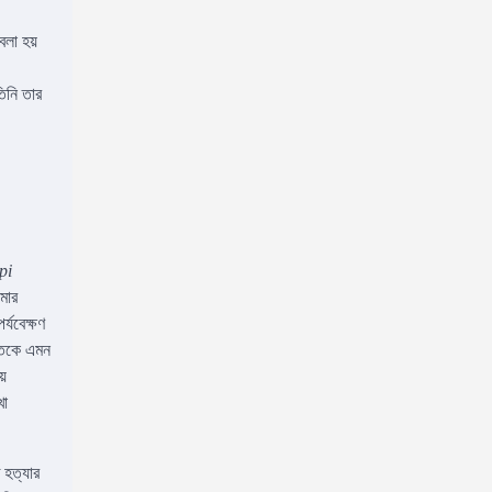
বলা হয়
িনি তার
pi
মার
্যবেক্ষণ
লতকে এমন
়ে
খা
 হত্যার