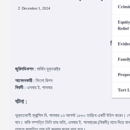
Crimi
December 1, 2024
Equity
Relief
ফিলো রি
Evide
রেফ
Famil
জুরিসডিকশন
: মার্কিন যুক্তরাষ্ট্র
Prope
আবেদনকারী
: ফিলো রিগস
বিবাদী
: এলমার ই. পালমার
Tort 
ঘটনা :
ভুক্তভোগী ফ্রান্সিস বি. পালমার ১৩ আগস্ট ১৮৮০ তারিখে একটি উইল করেন। সেই
যান। বাকি সম্পত্তি তিনি তার নাতি, এলমার ই. পালমারের (বিবাদী) নামে দিয়ে য
তাহলে সম্পত্তি তার দুই কন্যার মধ্যে ভাগ হবে।