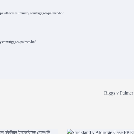
ttps://thecasesummary.com/riggs-v-palmer-bn/
ry.com/riggs-v-palmer-bn/
Riggs v Palmer