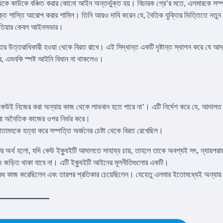
়া থেকে কাউকে বঞ্চিত করার কোনো আইন অন্তর্ভুক্ত হয়। বিচারক গ্রে’র মতে, এলমারকে সম্
ক্ত শাস্তি আরোপ করার শামিল। তিনি আরও দাবি করেন যে, নৈতিক যুক্তির ভিত্তিতে নতু
 এখতিয়ার কেবল আইনসভার।
র উত্তরাধিকারী হওয়া থেকে বিরত রাখে। এই সিদ্ধান্ত একটি দৃষ্টান্ত স্থাপন করে যে আ
ে, এমনকি স্পষ্ট আইনি বিধান না থাকলেও।
‘কেউই নিজের করা অন্যায় কাজ থেকে লাভবান হতে পারে না’। এটি নির্দেশ করে যে, আদাল
 বা অনৈতিক কাজের ওপর নির্ভর করে।
তামহকে হত্যা করে সম্পত্তি অর্জনের চেষ্টা থেকে বিরত রেখেছিল।
ির অর্থ হলো, যদি কেউ ইক্যুইটি আদালতে সাহায্য চায়, তাহলে তাকে অবশ্যই সৎ, ন্যায়পরা
 জড়িত থাকা যাবে না। এটি ইক্যুইটি আইনের মূলনীতিগুলোর একটি।
 অবৈধ কাজ করেছিলেন এবং তারপর প্রতিকার চেয়েছিলেন। যেহেতু এলমার ইতোমধ্যেই অন্যায়