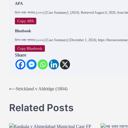
APA
রিগস বনাম পালমার (১৮৮৯) [Case Summary]. (2024). Retrieved August 6, 2026, from h
Copy APA
Bluebook
রিগস বনাম পালমার (১৮৮৯) [Case Summary] (December 1, 2024), https://thecasesumma
Copy Bluebook
Share
Post
⟵
Strickland v Aldridge (1804)
navigation
Related Posts