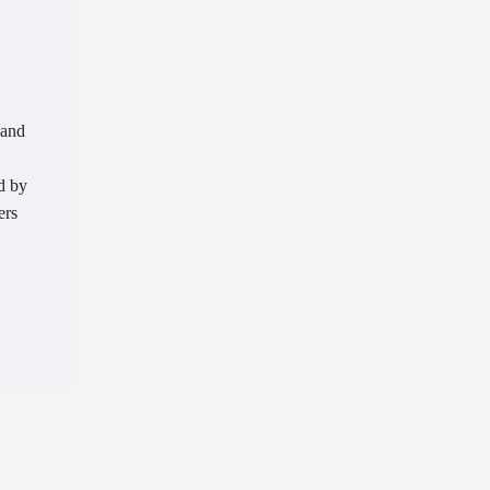
 and
nd by
ers