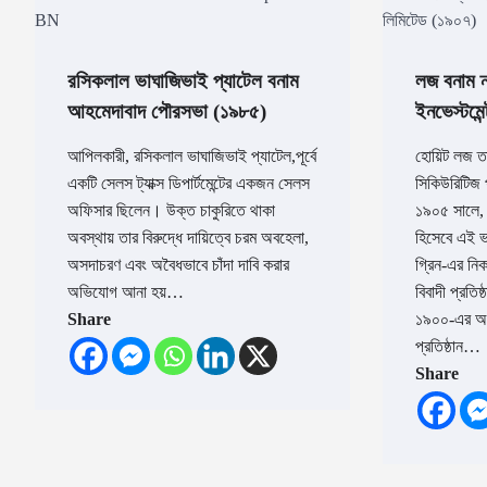
রসিকলাল ভাঘাজিভাই প্যাটেল বনাম
লজ বনাম ন
আহমেদাবাদ পৌরসভা (১৯৮৫)
ইনভেস্টমেন
আপিলকারী, রসিকলাল ভাঘাজিভাই প্যাটেল,পূর্বে
হোয়িট লজ তা
একটি সেলস ট্যাক্স ডিপার্টমেন্টের একজন সেলস
সিকিউরিটিজ 
অফিসার ছিলেন। উক্ত চাকুরিতে থাকা
১৯০৫ সালে,
অবস্থায় তার বিরুদ্ধে দায়িত্বে চরম অবহেলা,
হিসেবে এই ভব
অসদাচরণ এবং অবৈধভাবে চাঁদা দাবি করার
গ্রিন-এর নিক
অভিযোগ আনা হয়…
বিবাদী প্রতিষ্
Share
১৯০০-এর অধ
প্রতিষ্ঠান…
Share