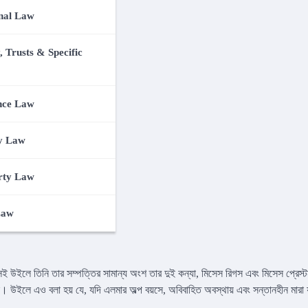
nal Law
, Trusts & Specific
গস
বনাম
এলমার ই. পালমার
nce Law
ারেন্স :
115 NY 506
y Law
rty Law
Law
 উইলে তিনি তার সম্পত্তির সামান্য অংশ তার দুই কন্যা, মিসেস রিগস এবং মিসেস প্রেস্ট
ান। উইলে এও বলা হয় যে, যদি এলমার অল্প বয়সে, অবিবাহিত অবস্থায় এবং সন্তানহীন মারা 