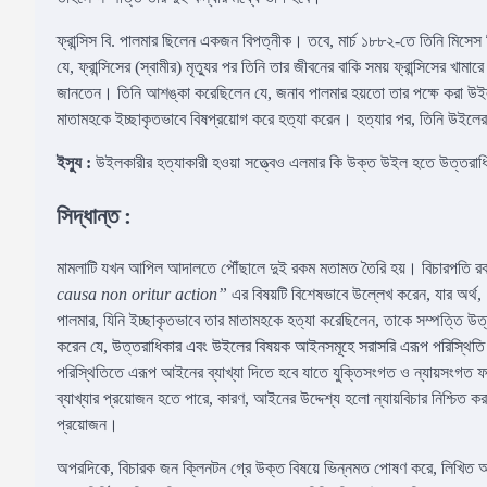
ফ্রান্সিস বি. পালমার ছিলেন একজন বিপত্নীক। তবে, মার্চ ১৮৮২-তে তিনি মিসেস ব
যে, ফ্রান্সিসের (স্বামীর) মৃত্যুর পর তিনি তার জীবনের বাকি সময় ফ্রান্সিসের
জানতেন। তিনি আশঙ্কা করেছিলেন যে, জনাব পালমার হয়তো তার পক্ষে করা উইলটি
মাতামহকে ইচ্ছাকৃতভাবে বিষপ্রয়োগ করে হত্যা করেন। হত্যার পর, তিনি উইলের
ইস্যু :
উইলকারীর হত্যাকারী হওয়া সত্ত্বেও এলমার কি উক্ত উইল হতে উত্তরাধি
সিদ্ধান্ত :
মামলাটি যখন আপিল আদালতে পৌঁছালে দুই রকম মতামত তৈরি হয়। বিচারপতি রবার্ট 
causa non oritur action”
এর বিষয়টি বিশেষভাবে উল্লেখ করেন, যার অর্থ
পালমার, যিনি ইচ্ছাকৃতভাবে তার মাতামহকে হত্যা করেছিলেন, তাকে সম্পত্তি উত্ত
করেন যে, উত্তরাধিকার এবং উইলের বিষয়ক আইনসমূহে সরাসরি এরূপ পরিস্থিত
পরিস্থিতিতে এরূপ আইনের ব্যাখ্যা দিতে হবে যাতে যুক্তিসংগত ও ন্যায়সংগত 
ব্যাখ্যার প্রয়োজন হতে পারে, কারণ, আইনের উদ্দেশ্য হলো ন্যায়বিচার নিশ্চিত করা
প্রয়োজন।
অপরদিকে, বিচারক জন ক্লিনটন গ্রে উক্ত বিষয়ে ভিন্নমত পোষণ করে, লিখিত আ