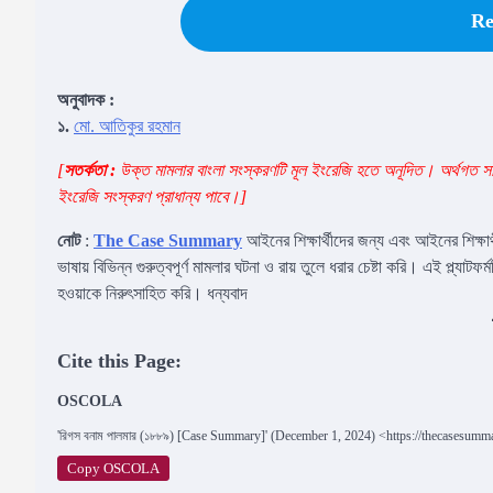
Re
অনুবাদক :
১.
মো. আতিকুর রহমান
[
সতর্কতা :
উক্ত মামলার বাংলা সংস্করণটি মূল ইংরেজি হতে অনূদিত। অর্থগত সামঞ্জ
ইংরেজি সংস্করণ প্রাধান্য পাবে।
]
নোট
:
The Case Summary
আইনের শিক্ষার্থীদের জন্য এবং আইনের শিক্ষার
ভাষায় বিভিন্ন গুরুত্বপূর্ণ মামলার ঘটনা ও রায় তুলে ধরার চেষ্টা করি। এই প্ল্যাটফর
হওয়াকে নিরুৎসাহিত করি। ধন্যবাদ
Cite this Page:
OSCOLA
'রিগস বনাম পালমার (১৮৮৯) [Case Summary]' (December 1, 2024) <https://thecasesum
Copy OSCOLA