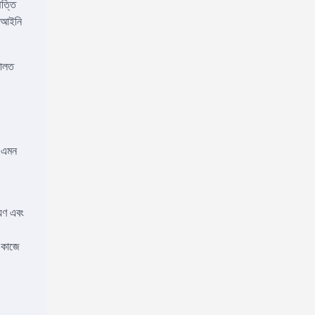
পত্তি
ন আইনি
দালত
ত এমন
য়ণ এবং
 কাজে