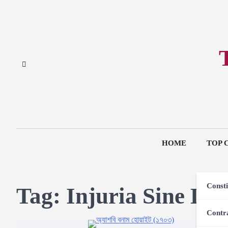
Skip
to
content
HOME
TOP 
Consti
Tag:
Injuria Sine D
Contr