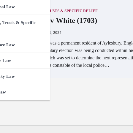
nal Law
EQUITY, TRUSTS & SPECIFIC RELIEF
Ashby v White (1703)
, Trusts & Specific
November 6, 2024
Mr. Ashby was a permanent resident of Aylesbury, Engl
nce Law
A parliamentary election was being conducted within hi
locality, which was set to determine the next representat
y Law
Mr. White, a constable of the local police…
rty Law
Law