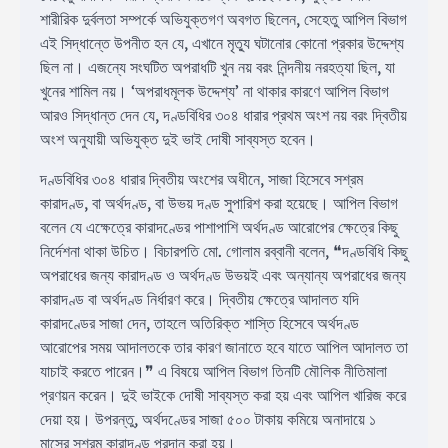
শারীরিক দুর্বলতা সম্পর্কে অভিযুক্তগণ অবগত ছিলেন, সেহেতু আপিল বিভাগ
এই সিদ্ধান্তে উপনীত হন যে, এখানে মৃত্যু ঘটানোর কোনো প্রকার উদ্দেশ্য
ছিল না। এজন্যে সংঘটিত অপরাধটি খুন নয় বরং নিন্দনীয় নরহত্যা ছিল, যা
খুনের শামিল নয়। ‘অপরাধমূলক উদ্দেশ্য’ না থাকার কারণে আপিল বিভাগ
আরও সিদ্ধান্ত দেন যে, দণ্ডবিধির ৩০৪ ধারার প্রথম অংশ নয় বরং দ্বিতীয়
অংশ অনুযায়ী অভিযুক্ত দুই ভাই দোষী সাব্যস্ত হবেন।
দণ্ডবিধির ৩০৪ ধারার দ্বিতীয় অংশের অধীনে, সাজা হিসেবে সশ্রম
কারাদণ্ড, বা অর্থদণ্ড, বা উভয় দণ্ড সুপারিশ করা হয়েছে। আপিল বিভাগ
বলেন যে এক্ষেত্রে কারাদণ্ডের পাশাপাশি অর্থদণ্ড আরোপের ক্ষেত্রে কিছু
নির্দেশনা থাকা উচিত। বিচারপতি মো. গোলাম রব্বানী বলেন, ❝দণ্ডবিধি কিছু
অপরাধের জন্য কারাদণ্ড ও অর্থদণ্ড উভয়ই এবং অন্যান্য অপরাধের জন্য
কারাদণ্ড বা অর্থদণ্ড নির্ধারণ করে। দ্বিতীয় ক্ষেত্রে আদালত যদি
কারাদণ্ডের সাজা দেন, তাহলে অতিরিক্ত শাস্তি হিসেবে অর্থদণ্ড
আরোপের সময় আদালতকে তার কারণ জানাতে হবে যাতে আপিল আদালত তা
যাচাই করতে পারেন।❞ এ বিষয়ে আপিল বিভাগ তিনটি মৌলিক নীতিমালা
প্রণয়ন করেন। দুই ভাইকে দোষী সাব্যস্ত করা হয় এবং আপিল খারিজ করে
দেয়া হয়। উপরন্তু, অর্থদণ্ডের সাজা ৫০০ টাকায় কমিয়ে অনাদায়ে ১
মাসের সশ্রম কারাদণ্ড প্রদান করা হয়।