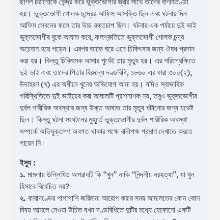
ছাগল চরানোকে কেন্দ্র করে ভুক্তভোগীর স্ত্রীর সাথে তাদের বাগবিতণ্ডা
হয়। ভুক্তভোগী গোলক চন্দ্রের আফিম আসক্তি ছিল এবং ঘটনার দিন
আফিম সেবনের ফলে তার উচ্চ রক্তচাপ ছিল। ঘটনার এক পর্যায়ে দুই ভাই
ভুক্তভোগীর বুকে আঘাত করে, ফলশ্রুতিতে ভুক্তভোগী গোলক চন্দ্র
অচেতন হয়ে পড়েন। এরপর তাকে ঘরে এনে চিকিৎসার জন্য ঔষধ প্রদান
করা হয়। কিন্তু চিকিৎসক আসার পূর্বেই তার মৃত্যু হয়। এর পরিপ্রেক্ষিতে
দুই ভাই এবং তাদের পিতার বিরুদ্ধে দণ্ডবিধি, ১৮৬০ এর ধারা ৩০০(২),
উদাহরণ (খ) এর অধীনে খুনের অভিযোগ আনা হয়। যদিও স্বাভাবিক
পরিস্থিতিতে দুই ভাইয়ের করা আঘাতটি প্রাণনাশক নয়, তবুও ভুক্তভোগীর
দুর্বল শারীরিক অবস্থার জন্য উক্ত আঘাত তার মৃত্যু ঘটানোর জন্য যথেষ্ট
ছিল। কিন্তু ঘটনা সংঘটনের মুহূর্তে ভুক্তভোগীর দুর্বল শারীরিক অবস্থা
সম্পর্কে অভিযুক্তগণ অবগত থাকার পক্ষে বাদীপক্ষ প্রমাণ দেখাতে করতে
পারেন নি।
ইস্যু :
১.
মামলায় উল্লিখিত অপরাধটি কি “খুন” নাকি “নিন্দনীয় নরহত্যা”, যা খুন
হিসাবে বিবেচিত নয়?
২.
কারাদণ্ডের পাশাপাশি জরিমানা আরোপ করার সময় আদালতের কোন কোন
বিষয় আমলে নেওয়া উচিত যখন দণ্ডবিধিতে দুটির মধ্যে যেকোনো একটি