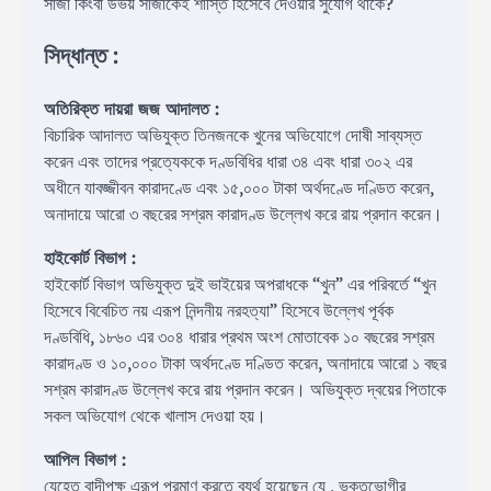
সাজা কিংবা উভয় সাজাকেই শাস্তি হিসেবে দেওয়ার সুযোগ থাকে?
সিদ্ধান্ত :
অতিরিক্ত দায়রা জজ আদালত
:
বিচারিক আদালত অভিযুক্ত তিনজনকে খুনের অভিযোগে দোষী সাব্যস্ত
করেন এবং তাদের প্রত্যেককে দণ্ডবিধির ধারা ৩৪ এবং ধারা ৩০২ এর
অধীনে যাবজ্জীবন কারাদণ্ডে এবং ১৫,০০০ টাকা অর্থদণ্ডে দণ্ডিত করেন,
অনাদায়ে আরো ৩ বছরের সশ্রম কারাদণ্ড উল্লেখ করে রায় প্রদান করেন।
হাইকোর্ট বিভাগ :
হাইকোর্ট বিভাগ অভিযুক্ত দুই ভাইয়ের অপরাধকে “খুন” এর পরিবর্তে “খুন
হিসেবে বিবেচিত নয় এরূপ নিন্দনীয় নরহত্যা” হিসেবে উল্লেখ পূর্বক
দণ্ডবিধি, ১৮৬০ এর ৩০৪ ধারার প্রথম অংশ মোতাবেক ১০ বছরের সশ্রম
কারাদণ্ড ও ১০,০০০ টাকা অর্থদণ্ডে দণ্ডিত করেন, অনাদায়ে আরো ১ বছর
সশ্রম কারাদণ্ড উল্লেখ করে রায় প্রদান করেন। অভিযুক্ত দ্বয়ের পিতাকে
সকল অভিযোগ থেকে খালাস দেওয়া হয়।
আপিল বিভাগ :
যেহেতু বাদীপক্ষ এরূপ প্রমাণ করতে ব্যর্থ হয়েছেন যে , ভুক্তভোগীর