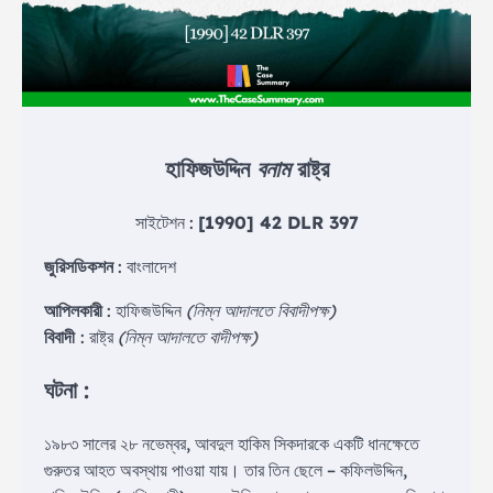
হাফিজউদ্দিন
বনাম
রাষ্ট্র
সাইটেশন :
[1990] 42 DLR 397
জুরিসডিকশন
: বাংলাদেশ
আপিলকারী
: হাফিজউদ্দিন
(নিম্ন আদালতে বিবাদীপক্ষ)
বিবাদী
: রাষ্ট্র
(নিম্ন আদালতে বাদীপক্ষ)
ঘটনা :
১৯৮৩ সালের ২৮ নভেম্বর, আবদুল হাকিম সিকদারকে একটি ধানক্ষেতে
গুরুতর আহত অবস্থায় পাওয়া যায়। তার তিন ছেলে – কফিলউদ্দিন,