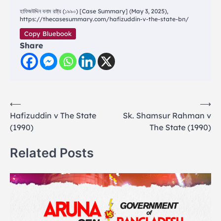
হাফিজউদ্দিন বনাম রাষ্ট্র (১৯৯০) [Case Summary] (May 3, 2025),
https://thecasesummary.com/hafizuddin-v-the-state-bn/
Copy Bluebook
Share
Post
⟵
⟶
Hafizuddin v The State
Sk. Shamsur Rahman v
navigation
(1990)
The State (1990)
Related Posts