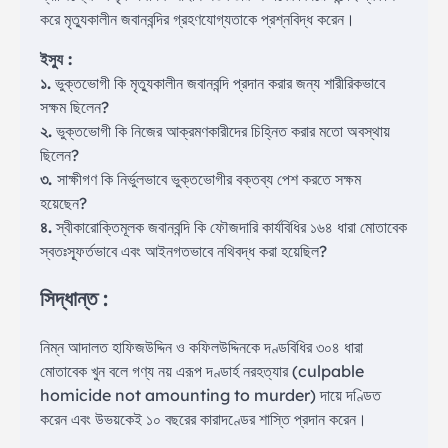
করে মৃত্যুকালীন জবানবন্দির গ্রহণযোগ্যতাকে প্রশ্নবিদ্ধ করেন।
ইস্যু :
১.
ভুক্তভোগী কি মৃত্যুকালীন জবানবন্দি প্রদান করার জন্য শারীরিকভাবে
সক্ষম ছিলেন?
২.
ভুক্তভোগী কি নিজের আক্রমণকারীদের চিহ্নিত করার মতো অবস্থায়
ছিলেন?
৩.
সাক্ষীগণ কি নির্ভুলভাবে ভুক্তভোগীর বক্তব্য পেশ করতে সক্ষম
হয়েছেন?
৪.
স্বীকারোক্তিমূলক জবানবন্দি কি ফৌজদারি কার্যবিধির ১৬৪ ধারা মোতাবেক
স্বতঃস্ফূর্তভাবে এবং আইনগতভাবে নথিবদ্ধ করা হয়েছিল?
সিদ্ধান্ত :
নিম্ন আদালত হাফিজউদ্দিন ও কফিলউদ্দিনকে দণ্ডবিধির ৩০৪ ধারা
মোতাবেক খুন বলে গণ্য নয় এরূপ দণ্ডার্হ নরহত্যার (culpable
homicide not amounting to murder) দায়ে দণ্ডিত
করেন এবং উভয়কেই ১০ বছরের কারাদণ্ডের শাস্তি প্রদান করেন।