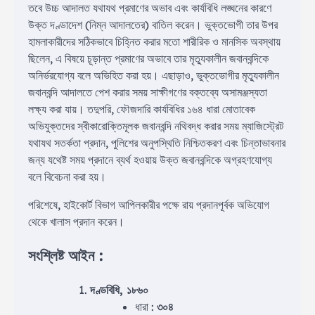
তবে উচ্চ আদালত যথাযথ প্রমাণের অভাব এবং কার্যবিধি লঙ্ঘনের কারণে
উক্ত দণ্ডাদেশ (নিম্ন আদালতের) বাতিল করেন। ভুক্তভোগী তার উপর
হামলাকারীদের সঠিকভাবে চিহ্নিত করার মতো শারীরিক ও মানসিক অবস্থায়
ছিলেন, এ বিষয়ে চূড়ান্ত প্রমাণের অভাবে তার মৃত্যুকালীন জবানবন্দিকে
অনির্ভরযোগ্য বলে অভিহিত করা হয়। এছাড়াও, ভুক্তভোগীর মৃত্যুকালীন
জবানবন্দি আদালতে পেশ করার সময় সাক্ষীগণের বক্তব্যে অসামঞ্জস্যতা
লক্ষ্য করা যায়। তদুপরি, ফৌজদারি কার্যবিধির ১৬৪ ধারা মোতাবেক
অভিযুক্তদের স্বীকারোক্তিমূলক জবানবন্দি নথিবদ্ধ করার সময় ম্যাজিস্ট্রেট
যথাযথ সতর্কতা প্রদান, পুলিশের অনুপস্থিতি নিশ্চিতকরণ এবং চিন্তাভাবনার
জন্য যথেষ্ট সময় প্রদানে ব্যর্থ হওয়ায় উক্ত জবানবন্দিকে অগ্রহণযোগ্য
বলে বিবেচনা করা হয়।
পরিশেষে, হাইকোর্ট বিভাগ আপিলকারীর পক্ষে রায় প্রদানপূর্বক অভিযোগ
থেকে খালাস প্রদান করেন।
সংশ্লিষ্ট আইন
:
দণ্ডবিধি, ১৮৬০
ধারা :
৩০৪