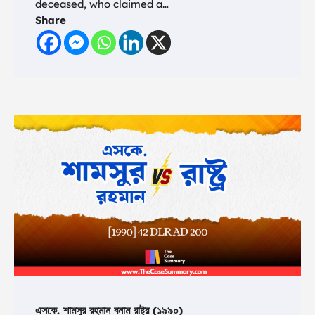
deceased, who claimed a…
Share
এসকে. শামসুর রহমান বনাম রাষ্ট্র (১৯৯০)