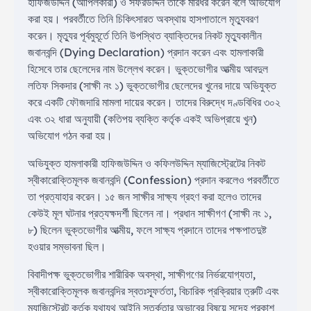
হাফিজউদ্দিন (আপিলকারী) ও সফরউদ্দিন তাকে মারধর করেন বলে অভিযোগ
করা হয়। পরবর্তীতে তিনি চিকিৎসারত অবস্থায় হাসপাতালে মৃত্যুবরণ
করেন। মৃত্যুর পূর্বমুহূর্তে তিনি উপস্থিত ব্যাক্তিদের নিকট মৃত্যুকালীন
জবানবন্দি (Dying Declaration) প্রদান করেন এবং হামলাকারী
হিসেবে তার ছেলেদের নাম উল্লেখ করেন। ভুক্তভোগীর আত্মীয় আবদুল
লতিফ সিকদার (সাক্ষী নং ১) ভুক্তভোগীর ছেলেদের খুনের দায়ে অভিযুক্ত
করে একটি ফৌজদারি মামলা দায়ের করেন। তাদের বিরুদ্ধে দণ্ডবিধির ৩০২
এবং ৩২ ধারা অনুযায়ী (কতিপয় ব্যক্তি কর্তৃক একই অভিপ্রায়ে খুন)
অভিযোগ গঠন করা হয়।
অভিযুক্ত হামলাকারী হাফিজউদ্দিন ও কফিলউদ্দিন ম্যাজিস্ট্রেটের নিকট
স্বীকারোক্তিমূলক জবানবন্দি (Confession) প্রদান করলেও পরবর্তীতে
তা প্রত্যাহার করেন। ১৫ জন সাক্ষীর সাক্ষ্য গ্রহণ করা হলেও তাদের
কেউই মূল ঘটনার প্রত্যক্ষদর্শী ছিলেন না। প্রধান সাক্ষীগণ (সাক্ষী নং ১,
৮) ছিলেন ভুক্তভোগীর আত্মীয়, ফলে সাক্ষ্য প্রদানে তাদের পক্ষপাতদুষ্ট
হওয়ার সম্ভাবনা ছিল।
বিবাদীপক্ষ ভুক্তভোগীর শারীরিক অবস্থা, সাক্ষীগণের নির্ভরযোগ্যতা,
স্বীকারোক্তিমূলক জবানবন্দির স্বতঃস্ফূর্ততা, বিচারিক প্রক্রিয়ার ত্রুটি এবং
ম্যাজিস্ট্রেট কর্তৃক যথাযথ আইনি সতর্কতার অভাবের বিষয়ে সন্দেহ প্রকাশ