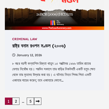
CRIMINAL LAW
রাষ্ট্র বনাম রওশন মণ্ডল (২০০৬)
January 12, 2026
৮ বছর বয়সী কন্যাশিশু রিক্তা খাতুন ১৫ অক্টোবর ১৯৯৯ তারিখ রাতের
বেলায় নিখোঁজ হয়। পরদিন সকালে তার বাড়ির নিকটবর্তী একটি হলুদ ক্ষেত
থেকে তার মৃতদেহ উদ্ধার করা হয়। এ ঘটনায় নিহত শিশুর পিতা একটি
এজাহার দায়ের করেন; তবে এজাহারে কোনো…
Posts
1
2
…
5
pagination